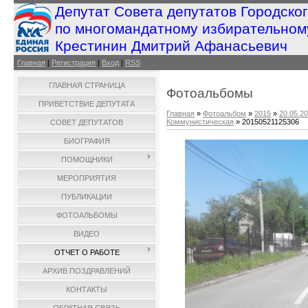
Депутат Совета депутатов Городско
по многомандатному избирательном
Крестинин Дмитрий Афанасьевич
Главная
|
Регистрация
|
Вход
|
RSS
ГЛАВНАЯ СТРАНИЦА
Фотоальбомы
ПРИВЕТСТВИЕ ДЕПУТАТА
Главная
»
Фотоальбом
»
2015
»
20.05.2
Коммунистическая
» 20150521125306
СОВЕТ ДЕПУТАТОВ
БИОГРАФИЯ
ПОМОЩНИКИ
МЕРОПРИЯТИЯ
ПУБЛИКАЦИИ
ФОТОАЛЬБОМЫ
ВИДЕО
ОТЧЕТ О РАБОТЕ
АРХИВ ПОЗДРАВЛЕНИЙ
КОНТАКТЫ