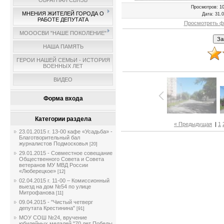
ОБРАТНАЯ СВЯЗЬ
Просмотров
: 1
МНЕНИЯ ЖИТЕЛЕЙ ГОРОДА О
Дата
: 31.
РАБОТЕ ДЕПУТАТА
Просмотреть ф
МОООСВИ "НАШЕ ПОКОЛЕНИЕ"
НАША ПАМЯТЬ
ГЕРОИ НАШЕЙ СЕМЬИ - ИСТОРИЯ
ВОЕННЫХ ЛЕТ
ВИДЕО
Форма входа
Категории раздела
« Предыдущая
|
1
23.01.2015 г. 13-00 кафе «Усадьба» -
Благотворительный бал
журналистов Подмосковья
[20]
29.01.2015 - Совместное совещание
Общественного Совета и Совета
ветеранов МУ МВД России
«Люберецкое»
[12]
02.04.2015 г. 11-00 – Комиссионный
выезд на дом №54 по улице
Митрофанова
[11]
09.04.2015 - "Чистый четверг
депутата Крестинина"
[91]
МОУ СОШ №24, вручение
юбилейных медалей "70 лет Победы