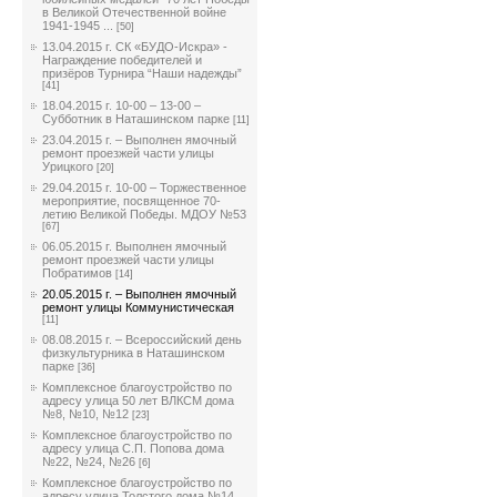
в Великой Отечественной войне
1941-1945 ...
[50]
13.04.2015 г. СК «БУДО-Искра» -
Награждение победителей и
призёров Турнира “Наши надежды”
[41]
18.04.2015 г. 10-00 – 13-00 –
Субботник в Наташинском парке
[11]
23.04.2015 г. – Выполнен ямочный
ремонт проезжей части улицы
Урицкого
[20]
29.04.2015 г. 10-00 – Торжественное
мероприятие, посвященное 70-
летию Великой Победы. МДОУ №53
[67]
06.05.2015 г. Выполнен ямочный
ремонт проезжей части улицы
Побратимов
[14]
20.05.2015 г. – Выполнен ямочный
ремонт улицы Коммунистическая
[11]
08.08.2015 г. – Всероссийский день
физкультурника в Наташинском
парке
[36]
Комплексное благоустройство по
адресу улица 50 лет ВЛКСМ дома
№8, №10, №12
[23]
Комплексное благоустройство по
адресу улица С.П. Попова дома
№22, №24, №26
[6]
Комплексное благоустройство по
адресу улица Толстого дома №14