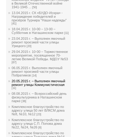
в Великой Отечественной войне
1941-1945 ...
[50]
13.04.2015 г. СК «БУДО-Искра» -
Награждение победителей и
призёров Турнира “Наши надежды”
[41]
18.04.2015 г. 10-00 – 13-00 –
Субботник в Наташинском парке
[11]
23.04.2015 г. – Выполнен ямочный
ремонт проезжей части улицы
Урицкого
[20]
29.04.2015 г. 10-00 – Торжественное
мероприятие, посвященное 70-
летию Великой Победы. МДОУ №53
[67]
06.05.2015 г. Выполнен ямочный
ремонт проезжей части улицы
Побратимов
[14]
20.05.2015 г. – Выполнен ямочный
ремонт улицы Коммунистическая
[11]
08.08.2015 г. – Всероссийский день
физкультурника в Наташинском
парке
[36]
Комплексное благоустройство по
адресу улица 50 лет ВЛКСМ дома
№8, №10, №12
[23]
Комплексное благоустройство по
адресу улица С.П. Попова дома
№22, №24, №26
[6]
Комплексное благоустройство по
адресу улица Толстого дома №14