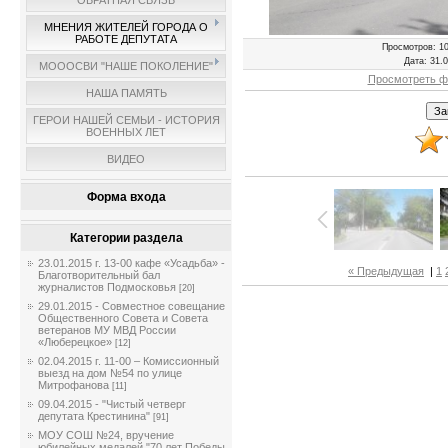
ОБРАТНАЯ СВЯЗЬ
МНЕНИЯ ЖИТЕЛЕЙ ГОРОДА О
РАБОТЕ ДЕПУТАТА
Просмотров
: 1
Дата
: 31.
МОООСВИ "НАШЕ ПОКОЛЕНИЕ"
Просмотреть ф
НАША ПАМЯТЬ
ГЕРОИ НАШЕЙ СЕМЬИ - ИСТОРИЯ
ВОЕННЫХ ЛЕТ
ВИДЕО
Форма входа
Категории раздела
23.01.2015 г. 13-00 кафе «Усадьба» -
« Предыдущая
|
1
Благотворительный бал
журналистов Подмосковья
[20]
29.01.2015 - Совместное совещание
Общественного Совета и Совета
ветеранов МУ МВД России
«Люберецкое»
[12]
02.04.2015 г. 11-00 – Комиссионный
выезд на дом №54 по улице
Митрофанова
[11]
09.04.2015 - "Чистый четверг
депутата Крестинина"
[91]
МОУ СОШ №24, вручение
юбилейных медалей "70 лет Победы