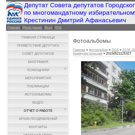
Депутат Совета депутатов Городско
по многомандатному избирательном
Крестинин Дмитрий Афанасьевич
Главная
|
Регистрация
|
Вход
|
RSS
ГЛАВНАЯ СТРАНИЦА
Фотоальбомы
ПРИВЕТСТВИЕ ДЕПУТАТА
Главная
»
Фотоальбом
»
2015
»
20.05.2
Коммунистическая
» 20150521125327
СОВЕТ ДЕПУТАТОВ
БИОГРАФИЯ
ПОМОЩНИКИ
МЕРОПРИЯТИЯ
ПУБЛИКАЦИИ
ФОТОАЛЬБОМЫ
ВИДЕО
ОТЧЕТ О РАБОТЕ
АРХИВ ПОЗДРАВЛЕНИЙ
КОНТАКТЫ