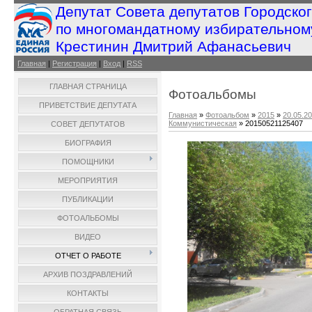
Депутат Совета депутатов Городско
по многомандатному избирательном
Крестинин Дмитрий Афанасьевич
Главная
|
Регистрация
|
Вход
|
RSS
ГЛАВНАЯ СТРАНИЦА
Фотоальбомы
ПРИВЕТСТВИЕ ДЕПУТАТА
Главная
»
Фотоальбом
»
2015
»
20.05.2
Коммунистическая
» 20150521125407
СОВЕТ ДЕПУТАТОВ
БИОГРАФИЯ
ПОМОЩНИКИ
МЕРОПРИЯТИЯ
ПУБЛИКАЦИИ
ФОТОАЛЬБОМЫ
ВИДЕО
ОТЧЕТ О РАБОТЕ
АРХИВ ПОЗДРАВЛЕНИЙ
КОНТАКТЫ