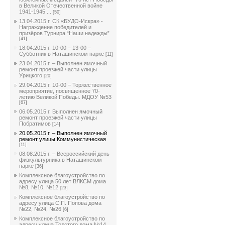
в Великой Отечественной войне
1941-1945 ...
[50]
13.04.2015 г. СК «БУДО-Искра» -
Награждение победителей и
призёров Турнира “Наши надежды”
[41]
18.04.2015 г. 10-00 – 13-00 –
Субботник в Наташинском парке
[11]
23.04.2015 г. – Выполнен ямочный
ремонт проезжей части улицы
Урицкого
[20]
29.04.2015 г. 10-00 – Торжественное
мероприятие, посвященное 70-
летию Великой Победы. МДОУ №53
[67]
06.05.2015 г. Выполнен ямочный
ремонт проезжей части улицы
Побратимов
[14]
20.05.2015 г. – Выполнен ямочный
ремонт улицы Коммунистическая
[11]
08.08.2015 г. – Всероссийский день
физкультурника в Наташинском
парке
[36]
Комплексное благоустройство по
адресу улица 50 лет ВЛКСМ дома
№8, №10, №12
[23]
Комплексное благоустройство по
адресу улица С.П. Попова дома
№22, №24, №26
[6]
Комплексное благоустройство по
адресу улица Толстого дома №14