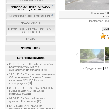
ОБРАТНАЯ СВЯЗЬ
МНЕНИЯ ЖИТЕЛЕЙ ГОРОДА О
РАБОТЕ ДЕПУТАТА
Просмотров
: 101
МОООСВИ "НАШЕ ПОКОЛЕНИЕ"
Дата
: 31.05
Просмотреть фо
НАША ПАМЯТЬ
ГЕРОИ НАШЕЙ СЕМЬИ - ИСТОРИЯ
ВОЕННЫХ ЛЕТ
ВИДЕО
Форма входа
Категории раздела
23.01.2015 г. 13-00 кафе «Усадьба» -
Благотворительный бал
« Предыдущая
|
1
2
журналистов Подмосковья
[20]
29.01.2015 - Совместное совещание
Общественного Совета и Совета
ветеранов МУ МВД России
«Люберецкое»
[12]
02.04.2015 г. 11-00 – Комиссионный
выезд на дом №54 по улице
Митрофанова
[11]
09.04.2015 - "Чистый четверг
депутата Крестинина"
[91]
МОУ СОШ №24, вручение
юбилейных медалей "70 лет Победы