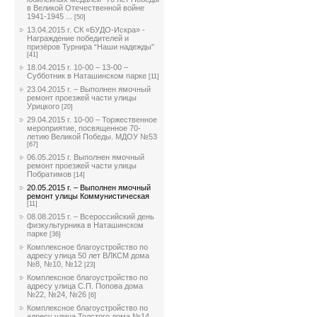
в Великой Отечественной войне
1941-1945 ...
[50]
13.04.2015 г. СК «БУДО-Искра» -
Награждение победителей и
призёров Турнира “Наши надежды”
[41]
18.04.2015 г. 10-00 – 13-00 –
Субботник в Наташинском парке
[11]
23.04.2015 г. – Выполнен ямочный
ремонт проезжей части улицы
Урицкого
[20]
29.04.2015 г. 10-00 – Торжественное
мероприятие, посвященное 70-
летию Великой Победы. МДОУ №53
[67]
06.05.2015 г. Выполнен ямочный
ремонт проезжей части улицы
Побратимов
[14]
20.05.2015 г. – Выполнен ямочный
ремонт улицы Коммунистическая
[11]
08.08.2015 г. – Всероссийский день
физкультурника в Наташинском
парке
[36]
Комплексное благоустройство по
адресу улица 50 лет ВЛКСМ дома
№8, №10, №12
[23]
Комплексное благоустройство по
адресу улица С.П. Попова дома
№22, №24, №26
[6]
Комплексное благоустройство по
адресу улица Толстого дома №14