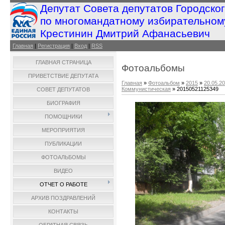
Депутат Совета депутатов Городско
по многомандатному избирательном
Крестинин Дмитрий Афанасьевич
Главная
|
Регистрация
|
Вход
|
RSS
ГЛАВНАЯ СТРАНИЦА
Фотоальбомы
ПРИВЕТСТВИЕ ДЕПУТАТА
Главная
»
Фотоальбом
»
2015
»
20.05.2
Коммунистическая
» 20150521125349
СОВЕТ ДЕПУТАТОВ
БИОГРАФИЯ
ПОМОЩНИКИ
МЕРОПРИЯТИЯ
ПУБЛИКАЦИИ
ФОТОАЛЬБОМЫ
ВИДЕО
ОТЧЕТ О РАБОТЕ
АРХИВ ПОЗДРАВЛЕНИЙ
КОНТАКТЫ