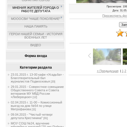
ОБРАТНАЯ СВЯЗЬ
Просмотров
: 106
МНЕНИЯ ЖИТЕЛЕЙ ГОРОДА О
Дата
: 31.05
РАБОТЕ ДЕПУТАТА
Просмотреть фо
МОООСВИ "НАШЕ ПОКОЛЕНИЕ"
НАША ПАМЯТЬ
ГЕРОИ НАШЕЙ СЕМЬИ - ИСТОРИЯ
ВОЕННЫХ ЛЕТ
ВИДЕО
Форма входа
Категории раздела
« Предыдущая
|
1
2
23.01.2015 г. 13-00 кафе «Усадьба» -
Благотворительный бал
журналистов Подмосковья
[20]
29.01.2015 - Совместное совещание
Общественного Совета и Совета
ветеранов МУ МВД России
«Люберецкое»
[12]
02.04.2015 г. 11-00 – Комиссионный
выезд на дом №54 по улице
Митрофанова
[11]
09.04.2015 - "Чистый четверг
депутата Крестинина"
[91]
МОУ СОШ №24, вручение
юбилейных медалей "70 лет Победы