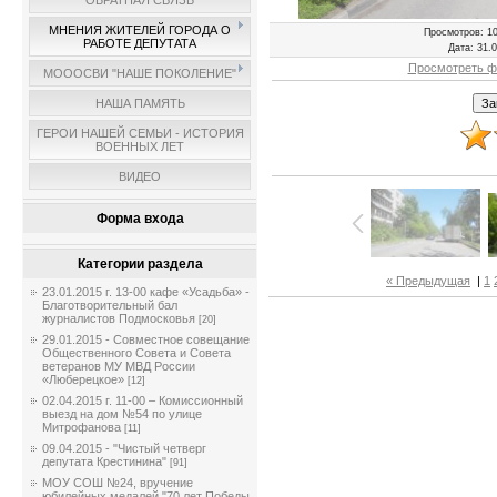
ОБРАТНАЯ СВЯЗЬ
МНЕНИЯ ЖИТЕЛЕЙ ГОРОДА О
Просмотров
: 1
РАБОТЕ ДЕПУТАТА
Дата
: 31.
Просмотреть ф
МОООСВИ "НАШЕ ПОКОЛЕНИЕ"
НАША ПАМЯТЬ
ГЕРОИ НАШЕЙ СЕМЬИ - ИСТОРИЯ
ВОЕННЫХ ЛЕТ
ВИДЕО
Форма входа
Категории раздела
« Предыдущая
|
1
23.01.2015 г. 13-00 кафе «Усадьба» -
Благотворительный бал
журналистов Подмосковья
[20]
29.01.2015 - Совместное совещание
Общественного Совета и Совета
ветеранов МУ МВД России
«Люберецкое»
[12]
02.04.2015 г. 11-00 – Комиссионный
выезд на дом №54 по улице
Митрофанова
[11]
09.04.2015 - "Чистый четверг
депутата Крестинина"
[91]
МОУ СОШ №24, вручение
юбилейных медалей "70 лет Победы