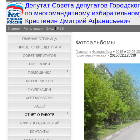
Депутат Совета депутатов Городско
по многомандатному избирательном
Крестинин Дмитрий Афанасьевич
Главная
|
Регистрация
|
Вход
|
RSS
ГЛАВНАЯ СТРАНИЦА
Фотоальбомы
ПРИВЕТСТВИЕ ДЕПУТАТА
Главная
»
Фотоальбом
»
2015
»
20.05.2
Коммунистическая
» 20150521125339
СОВЕТ ДЕПУТАТОВ
БИОГРАФИЯ
ПОМОЩНИКИ
МЕРОПРИЯТИЯ
ПУБЛИКАЦИИ
ФОТОАЛЬБОМЫ
ВИДЕО
ОТЧЕТ О РАБОТЕ
АРХИВ ПОЗДРАВЛЕНИЙ
КОНТАКТЫ