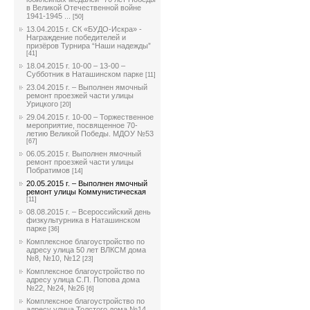
в Великой Отечественной войне
1941-1945 ...
[50]
13.04.2015 г. СК «БУДО-Искра» -
Награждение победителей и
призёров Турнира “Наши надежды”
[41]
18.04.2015 г. 10-00 – 13-00 –
Субботник в Наташинском парке
[11]
23.04.2015 г. – Выполнен ямочный
ремонт проезжей части улицы
Урицкого
[20]
29.04.2015 г. 10-00 – Торжественное
мероприятие, посвященное 70-
летию Великой Победы. МДОУ №53
[67]
06.05.2015 г. Выполнен ямочный
ремонт проезжей части улицы
Побратимов
[14]
20.05.2015 г. – Выполнен ямочный
ремонт улицы Коммунистическая
[11]
08.08.2015 г. – Всероссийский день
физкультурника в Наташинском
парке
[36]
Комплексное благоустройство по
адресу улица 50 лет ВЛКСМ дома
№8, №10, №12
[23]
Комплексное благоустройство по
адресу улица С.П. Попова дома
№22, №24, №26
[6]
Комплексное благоустройство по
адресу улица Толстого дома №14