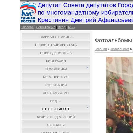
Депутат Совета депутатов Горо
по многомандатному избирател
Крестинин Дмитрий Афанасьев
Главная
|
Регистрация
|
Вход
|
RSS
ГЛАВНАЯ СТРАНИЦА
Фотоальбомы
ПРИВЕТСТВИЕ ДЕПУТАТА
Главная
»
Фотоальбом
»
СОВЕТ ДЕПУТАТОВ
БИОГРАФИЯ
ПОМОЩНИКИ
МЕРОПРИЯТИЯ
ПУБЛИКАЦИИ
ФОТОАЛЬБОМЫ
ВИДЕО
ОТЧЕТ О РАБОТЕ
АРХИВ ПОЗДРАВЛЕНИЙ
КОНТАКТЫ