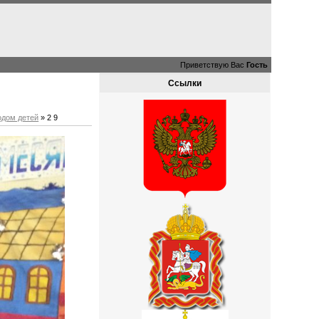
Приветствую Вас
Гость
Ссылки
одом детей
» 2 9