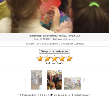
Просмотров
: 839 |
Размеры
: 768x1024px/176.2Kb
Дата
: 27.12.2015 |
Добавил
:
aleksandr_a
Просмотреть фотографию в реальном размере
Рейтинг
:
5.0
/
1
« Предыдущая
|
4
5
6
7
8
[
9
]
10
11
12
13
14
|
Следующая »