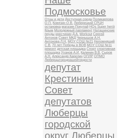
Наше
Подмосковье
Отцы и дети
Доступная среда
Поликарпова
О.П.
Ковязин О.В.
Люберецкий СРЦН
остановка
магазин Покупай
HQs Super herói
Крым
Молодежный парламент
Наташинские
пруды
крестинин
Д.А.
Workout
Сергей
Антонов
Совет МКД
Чернышов А.Н.
Антонова Л.Н.
МОУ СОШ №21
Непомнящий
С.В.
70 лет Победы в ВОВ
МОУ СОШ №11
ремонт
детская площадка
Спорт
спортивная
площадка
Уханов А.И.
Калинин В.В.
Сыров
А.Н.
Александр Карелин
ОПЛР
ОПМО
Люберцыгороднашейгордости
депутат
Крестинин
Совет
депутатов
Люберцы
городской
округ Люберцы