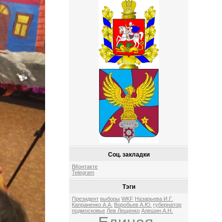
Соц. закладки
ВКонтакте
Telegram
Тэги
Президент
выборы
WKF
Назарьева И.Г.
Капраненко А.А.
Воробьев А.Ю.
губернатор
подмосковье
Лев Лещенко
Алешин А.Н.