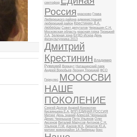
Единая
светофор
Россия
красково
Глава
Люберецкого района
администрация
Крестинин Д.А.
люберецкий район
люберцы
Совет депутатов
Черкашин С.Н.
Московская область
красная горка
Троицкий
Л.А.
Зеленая зона
БУДО-Искра
День
физкультурника 2013
Дмитрий
Крестинин
Владимир
Ружицкий
Воркаут
Наташинский парк
Андрей Воробьев
Леонид Троицкий
ФСО
МОООСВИ
Геркулес
НАШЕ
ПОКОЛЕНИЕ
Сергей Долгов
Андрей Конокотин
Кисвянцева Е.А.
ВПП ЕДИНАЯ РОССИЯ
Митинг
День знаний
Алексей Чернышов
Денис Чернышов
Петр Ульянов
Олег
Аксенов
Виталий Марусов
Антонов С.Н.
Ульянов П.М.
Азизов М.К.
Липатов Ю.А.
митинг микрорайон 1А Люберцы
бокс