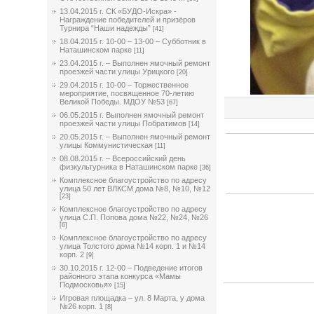
13.04.2015 г. СК «БУДО-Искра» -
Награждение победителей и призёров
Турнира “Наши надежды”
[41]
18.04.2015 г. 10-00 – 13-00 – Субботник в
Наташинском парке
[11]
23.04.2015 г. – Выполнен ямочный ремонт
проезжей части улицы Урицкого
[20]
29.04.2015 г. 10-00 – Торжественное
мероприятие, посвященное 70-летию
Великой Победы. МДОУ №53
[67]
06.05.2015 г. Выполнен ямочный ремонт
проезжей части улицы Побратимов
[14]
20.05.2015 г. – Выполнен ямочный ремонт
улицы Коммунистическая
[11]
08.08.2015 г. – Всероссийский день
физкультурника в Наташинском парке
[36]
Комплексное благоустройство по адресу
улица 50 лет ВЛКСМ дома №8, №10, №12
[23]
Комплексное благоустройство по адресу
улица С.П. Попова дома №22, №24, №26
[6]
Комплексное благоустройство по адресу
улица Толстого дома №14 корп. 1 и №14
корп. 2
[9]
30.10.2015 г. 12-00 – Подведение итогов
районного этапа конкурса «Мамы
Подмосковья»
[15]
Игровая площадка – ул. 8 Марта, у дома
№26 корп. 1
[8]