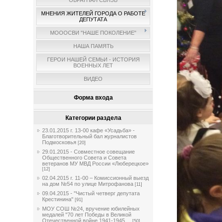
ОБРАТНАЯ СВЯЗЬ
МНЕНИЯ ЖИТЕЛЕЙ ГОРОДА О РАБОТЕ
ДЕПУТАТА
МОООСВИ "НАШЕ ПОКОЛЕНИЕ"
НАША ПАМЯТЬ
ГЕРОИ НАШЕЙ СЕМЬИ - ИСТОРИЯ
ВОЕННЫХ ЛЕТ
ВИДЕО
Форма входа
Категории раздела
23.01.2015 г. 13-00 кафе «Усадьба» -
Благотворительный бал журналистов
Подмосковья
[20]
29.01.2015 - Совместное совещание
Общественного Совета и Совета
ветеранов МУ МВД России «Люберецкое»
[12]
02.04.2015 г. 11-00 – Комиссионный выезд
на дом №54 по улице Митрофанова
[11]
09.04.2015 - "Чистый четверг депутата
Крестинина"
[91]
МОУ СОШ №24, вручение юбилейных
медалей "70 лет Победы в Великой
Отечественной войне 1941-1945 ...
[50]