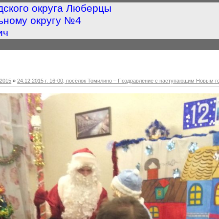
дского округа Люберцы
ьному округу №4
ич
2015
»
24.12.2015 г. 16-00, посёлок Томилино – Поздравление с наступающим Новым г