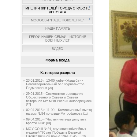
ОБРАТНАЯ СВЯЗЬ
МНЕНИЯ ЖИТЕЛЕЙ ГОРОДА О РАБОТЕ
ДЕПУТАТА
МОООСВИ "НАШЕ ПОКОЛЕНИЕ"
НАША ПАМЯТЬ
ГЕРОИ НАШЕЙ СЕМЬИ - ИСТОРИЯ
ВОЕННЫХ ЛЕТ
ВИДЕО
Форма входа
Категории раздела
23.01.2015 г. 13-00 кафе «Усадьба» -
Благотворительный бал журналистов
Подмосковья
[20]
29.01.2015 - Совместное совещание
Общественного Совета и Совета
ветеранов МУ МВД России «Люберецкое»
[12]
02.04.2015 г. 11-00 – Комиссионный выезд
на дом №54 по улице Митрофанова
[11]
09.04.2015 - "Чистый четверг депутата
Крестинина"
[91]
МОУ СОШ №24, вручение юбилейных
медалей "70 лет Победы в Великой
Отечественной войне 1941-1945 ...
[50]