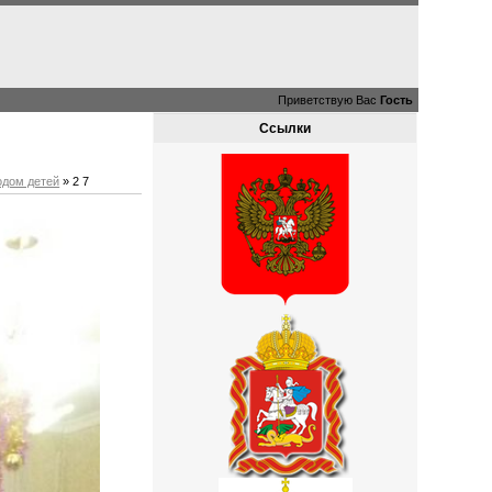
Приветствую Вас
Гость
Ссылки
одом детей
» 2 7