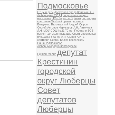
Подмосковье
Отцы и дети
Доступная среда
Ковязин О.В.
Люберецкий СРЦН
социальная защита
населения
HQs Super herói
Крым
соцзащита
крестинин
Workout
прием депутата
Владимир Беловодский
Андрей Сыров
Сергей Антонов
Чернышов А.Н.
Антонова
Л.Н.
МОУ СОШ №21
70 лет Победы в ВОВ
ремонт
детская площадка
Спорт
спортивная
площадка
Уханов А.И.
Сыров А.Н.
1
сентября
Сергей Бадюк
ростелеком
НашеПодмосковье
Люберцыгороднашейгордости
депутат
ЕдинаяРоссия
Крестинин
городской
округ Люберцы
Совет
депутатов
Люберцы