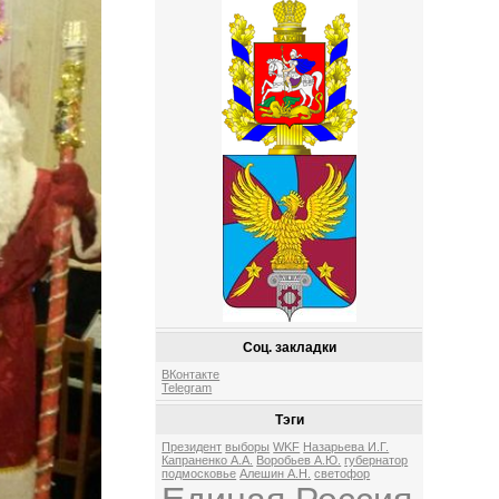
Соц. закладки
ВКонтакте
Telegram
Тэги
Президент
выборы
WKF
Назарьева И.Г.
Капраненко А.А.
Воробьев А.Ю.
губернатор
подмосковье
Алешин А.Н.
светофор