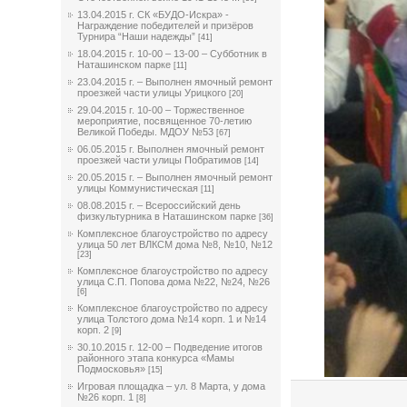
13.04.2015 г. СК «БУДО-Искра» -
Награждение победителей и призёров
Турнира “Наши надежды”
[41]
18.04.2015 г. 10-00 – 13-00 – Субботник в
Наташинском парке
[11]
23.04.2015 г. – Выполнен ямочный ремонт
проезжей части улицы Урицкого
[20]
29.04.2015 г. 10-00 – Торжественное
мероприятие, посвященное 70-летию
Великой Победы. МДОУ №53
[67]
06.05.2015 г. Выполнен ямочный ремонт
проезжей части улицы Побратимов
[14]
20.05.2015 г. – Выполнен ямочный ремонт
улицы Коммунистическая
[11]
08.08.2015 г. – Всероссийский день
физкультурника в Наташинском парке
[36]
Комплексное благоустройство по адресу
улица 50 лет ВЛКСМ дома №8, №10, №12
[23]
Комплексное благоустройство по адресу
улица С.П. Попова дома №22, №24, №26
[6]
Комплексное благоустройство по адресу
улица Толстого дома №14 корп. 1 и №14
корп. 2
[9]
30.10.2015 г. 12-00 – Подведение итогов
районного этапа конкурса «Мамы
Подмосковья»
[15]
Игровая площадка – ул. 8 Марта, у дома
№26 корп. 1
[8]