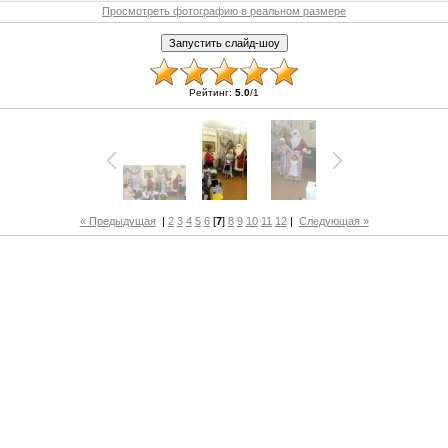
Просмотреть фотографию в реальном размере
Рейтинг
:
5.0
/
1
« Предыдущая
|
2
3
4
5
6
[
7
]
8
9
10
11
12
|
Следующая »