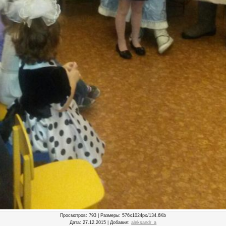
Просмотров
: 793 |
Размеры
: 576x1024px/134.6Kb
Дата
: 27.12.2015 |
Добавил
:
aleksandr_a