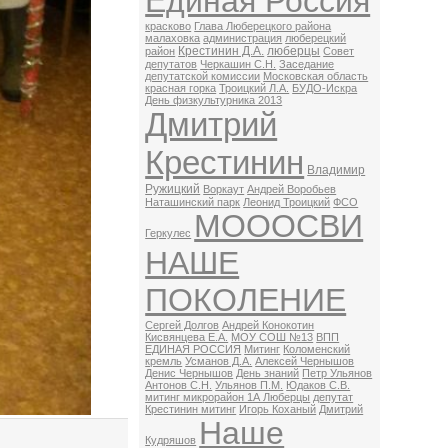
Единая Россия
красково
Глава Люберецкого района
малаховка
администрация
люберецкий
Крестинин Д.А.
люберцы
район
Совет
депутатов
Черкашин С.Н.
Заседание
депутатской комиссии
Московская область
красная горка
Троицкий Л.А.
БУДО-Искра
День физкультурника 2013
Дмитрий
Крестинин
Владимир
Ружицкий
Воркаут
Андрей Воробьев
Наташинский парк
Леонид Троицкий
ФСО
МОООСВИ
Геркулес
НАШЕ
ПОКОЛЕНИЕ
Сергей Долгов
Андрей Конокотин
Кисвянцева Е.А.
МОУ СОШ №13
ВПП
ЕДИНАЯ РОССИЯ
Митинг
Коломенский
кремль
Усманов Д.А.
Алексей Чернышов
Денис Чернышов
День знаний
Петр Ульянов
Антонов С.Н.
Ульянов П.М.
Юдаков С.В.
митинг микрорайон 1А Люберцы
депутат
Крестинин митинг
Игорь Коханый
Дмитрий
Наше
Кудряшов