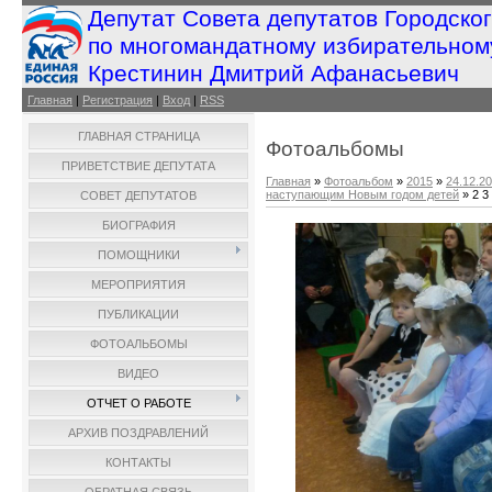
Депутат Совета депутатов Городско
по многомандатному избирательном
Крестинин Дмитрий Афанасьевич
Главная
|
Регистрация
|
Вход
|
RSS
ГЛАВНАЯ СТРАНИЦА
Фотоальбомы
ПРИВЕТСТВИЕ ДЕПУТАТА
Главная
»
Фотоальбом
»
2015
»
24.12.2
наступающим Новым годом детей
» 2 3
СОВЕТ ДЕПУТАТОВ
БИОГРАФИЯ
ПОМОЩНИКИ
МЕРОПРИЯТИЯ
ПУБЛИКАЦИИ
ФОТОАЛЬБОМЫ
ВИДЕО
ОТЧЕТ О РАБОТЕ
АРХИВ ПОЗДРАВЛЕНИЙ
КОНТАКТЫ