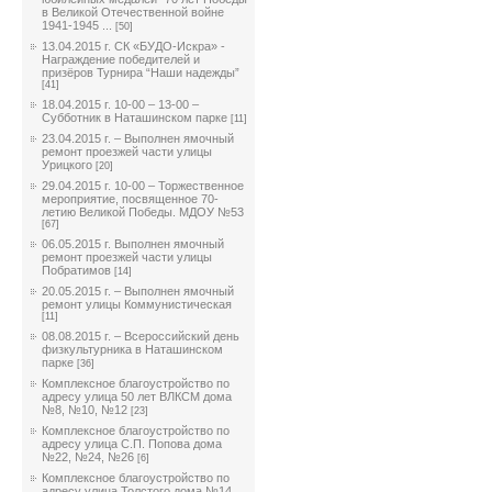
в Великой Отечественной войне
1941-1945 ...
[50]
13.04.2015 г. СК «БУДО-Искра» -
Награждение победителей и
призёров Турнира “Наши надежды”
[41]
18.04.2015 г. 10-00 – 13-00 –
Субботник в Наташинском парке
[11]
23.04.2015 г. – Выполнен ямочный
ремонт проезжей части улицы
Урицкого
[20]
29.04.2015 г. 10-00 – Торжественное
мероприятие, посвященное 70-
летию Великой Победы. МДОУ №53
[67]
06.05.2015 г. Выполнен ямочный
ремонт проезжей части улицы
Побратимов
[14]
20.05.2015 г. – Выполнен ямочный
ремонт улицы Коммунистическая
[11]
08.08.2015 г. – Всероссийский день
физкультурника в Наташинском
парке
[36]
Комплексное благоустройство по
адресу улица 50 лет ВЛКСМ дома
№8, №10, №12
[23]
Комплексное благоустройство по
адресу улица С.П. Попова дома
№22, №24, №26
[6]
Комплексное благоустройство по
адресу улица Толстого дома №14