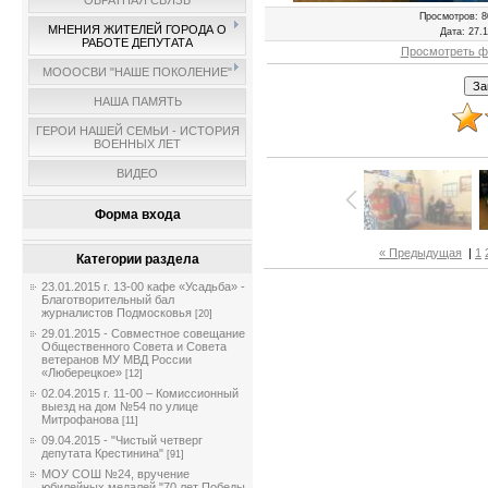
ОБРАТНАЯ СВЯЗЬ
Просмотров
: 8
МНЕНИЯ ЖИТЕЛЕЙ ГОРОДА О
Дата
: 27.
РАБОТЕ ДЕПУТАТА
Просмотреть ф
МОООСВИ "НАШЕ ПОКОЛЕНИЕ"
НАША ПАМЯТЬ
ГЕРОИ НАШЕЙ СЕМЬИ - ИСТОРИЯ
ВОЕННЫХ ЛЕТ
ВИДЕО
Форма входа
« Предыдущая
|
1
Категории раздела
23.01.2015 г. 13-00 кафе «Усадьба» -
Благотворительный бал
журналистов Подмосковья
[20]
29.01.2015 - Совместное совещание
Общественного Совета и Совета
ветеранов МУ МВД России
«Люберецкое»
[12]
02.04.2015 г. 11-00 – Комиссионный
выезд на дом №54 по улице
Митрофанова
[11]
09.04.2015 - "Чистый четверг
депутата Крестинина"
[91]
МОУ СОШ №24, вручение
юбилейных медалей "70 лет Победы