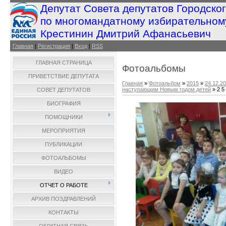
Депутат Совета депутатов Городско
по многомандатному избирательном
Крестинин Дмитрий Афанасьевич
Главная
|
Регистрация
|
Вход
|
RSS
ГЛАВНАЯ СТРАНИЦА
Фотоальбомы
ПРИВЕТСТВИЕ ДЕПУТАТА
Главная
»
Фотоальбом
»
2015
»
24.12.2
наступающим Новым годом детей
» 2 5
СОВЕТ ДЕПУТАТОВ
БИОГРАФИЯ
ПОМОЩНИКИ
МЕРОПРИЯТИЯ
ПУБЛИКАЦИИ
ФОТОАЛЬБОМЫ
ВИДЕО
ОТЧЕТ О РАБОТЕ
АРХИВ ПОЗДРАВЛЕНИЙ
КОНТАКТЫ