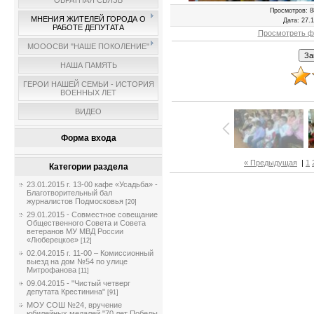
ОБРАТНАЯ СВЯЗЬ
Просмотров
: 8
МНЕНИЯ ЖИТЕЛЕЙ ГОРОДА О
Дата
: 27.
РАБОТЕ ДЕПУТАТА
Просмотреть ф
МОООСВИ "НАШЕ ПОКОЛЕНИЕ"
НАША ПАМЯТЬ
ГЕРОИ НАШЕЙ СЕМЬИ - ИСТОРИЯ
ВОЕННЫХ ЛЕТ
ВИДЕО
Форма входа
« Предыдущая
|
1
Категории раздела
23.01.2015 г. 13-00 кафе «Усадьба» -
Благотворительный бал
журналистов Подмосковья
[20]
29.01.2015 - Совместное совещание
Общественного Совета и Совета
ветеранов МУ МВД России
«Люберецкое»
[12]
02.04.2015 г. 11-00 – Комиссионный
выезд на дом №54 по улице
Митрофанова
[11]
09.04.2015 - "Чистый четверг
депутата Крестинина"
[91]
МОУ СОШ №24, вручение
юбилейных медалей "70 лет Победы