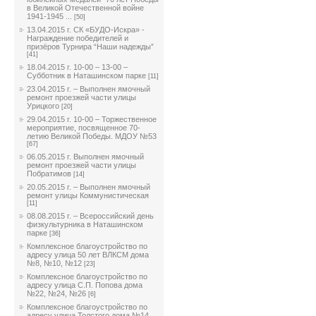
в Великой Отечественной войне
1941-1945 ...
[50]
13.04.2015 г. СК «БУДО-Искра» -
Награждение победителей и
призёров Турнира “Наши надежды”
[41]
18.04.2015 г. 10-00 – 13-00 –
Субботник в Наташинском парке
[11]
23.04.2015 г. – Выполнен ямочный
ремонт проезжей части улицы
Урицкого
[20]
29.04.2015 г. 10-00 – Торжественное
мероприятие, посвященное 70-
летию Великой Победы. МДОУ №53
[67]
06.05.2015 г. Выполнен ямочный
ремонт проезжей части улицы
Побратимов
[14]
20.05.2015 г. – Выполнен ямочный
ремонт улицы Коммунистическая
[11]
08.08.2015 г. – Всероссийский день
физкультурника в Наташинском
парке
[36]
Комплексное благоустройство по
адресу улица 50 лет ВЛКСМ дома
№8, №10, №12
[23]
Комплексное благоустройство по
адресу улица С.П. Попова дома
№22, №24, №26
[6]
Комплексное благоустройство по
адресу улица Толстого дома №14