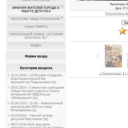
ОБРАТНАЯ СВЯЗЬ
Просмотров
: 8
МНЕНИЯ ЖИТЕЛЕЙ ГОРОДА О
Дата
: 27.
РАБОТЕ ДЕПУТАТА
Просмотреть ф
МОООСВИ "НАШЕ ПОКОЛЕНИЕ"
НАША ПАМЯТЬ
ГЕРОИ НАШЕЙ СЕМЬИ - ИСТОРИЯ
ВОЕННЫХ ЛЕТ
ВИДЕО
Форма входа
Категории раздела
« Предыдущая
|
1
23.01.2015 г. 13-00 кафе «Усадьба» -
Благотворительный бал
журналистов Подмосковья
[20]
29.01.2015 - Совместное совещание
Общественного Совета и Совета
ветеранов МУ МВД России
«Люберецкое»
[12]
02.04.2015 г. 11-00 – Комиссионный
выезд на дом №54 по улице
Митрофанова
[11]
09.04.2015 - "Чистый четверг
депутата Крестинина"
[91]
МОУ СОШ №24, вручение
юбилейных медалей "70 лет Победы