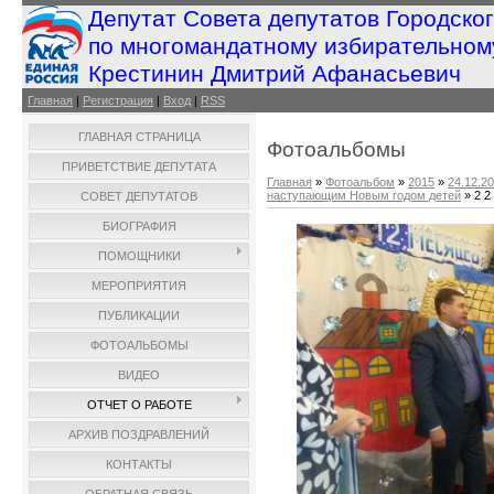
Депутат Совета депутатов Городско
по многомандатному избирательном
Крестинин Дмитрий Афанасьевич
Главная
|
Регистрация
|
Вход
|
RSS
ГЛАВНАЯ СТРАНИЦА
Фотоальбомы
ПРИВЕТСТВИЕ ДЕПУТАТА
Главная
»
Фотоальбом
»
2015
»
24.12.2
наступающим Новым годом детей
» 2 2
СОВЕТ ДЕПУТАТОВ
БИОГРАФИЯ
ПОМОЩНИКИ
МЕРОПРИЯТИЯ
ПУБЛИКАЦИИ
ФОТОАЛЬБОМЫ
ВИДЕО
ОТЧЕТ О РАБОТЕ
АРХИВ ПОЗДРАВЛЕНИЙ
КОНТАКТЫ