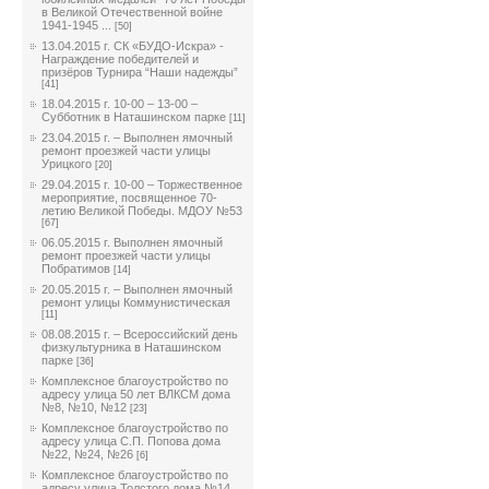
в Великой Отечественной войне
1941-1945 ...
[50]
13.04.2015 г. СК «БУДО-Искра» -
Награждение победителей и
призёров Турнира “Наши надежды”
[41]
18.04.2015 г. 10-00 – 13-00 –
Субботник в Наташинском парке
[11]
23.04.2015 г. – Выполнен ямочный
ремонт проезжей части улицы
Урицкого
[20]
29.04.2015 г. 10-00 – Торжественное
мероприятие, посвященное 70-
летию Великой Победы. МДОУ №53
[67]
06.05.2015 г. Выполнен ямочный
ремонт проезжей части улицы
Побратимов
[14]
20.05.2015 г. – Выполнен ямочный
ремонт улицы Коммунистическая
[11]
08.08.2015 г. – Всероссийский день
физкультурника в Наташинском
парке
[36]
Комплексное благоустройство по
адресу улица 50 лет ВЛКСМ дома
№8, №10, №12
[23]
Комплексное благоустройство по
адресу улица С.П. Попова дома
№22, №24, №26
[6]
Комплексное благоустройство по
адресу улица Толстого дома №14